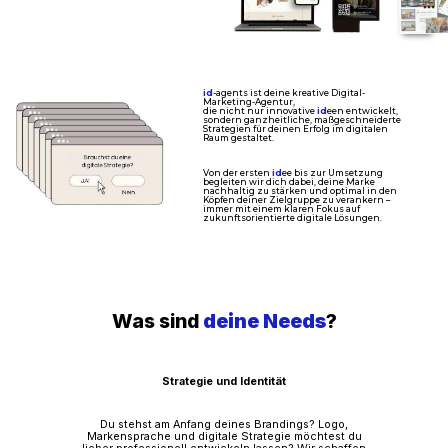
id
-agents ist deine kreative Digital-
Marketing-Agentur,
die nicht nur innovative
id
een entwickelt,
sondern ganzheitliche, maßgeschneiderte
Strategien für deinen Erfolg im digitalen
Raum gestaltet.
Von der ersten
id
ee bis zur Umsetzung
begleiten wir dich dabei, deine Marke
nachhaltig zu stärken und optimal in den
Köpfen deiner Zielgruppe zu verankern –
immer mit einem klaren Fokus auf
zukunftsorientierte digitale Lösungen.
Was sind
deine Needs
?
Strategie und Identität
Du stehst am Anfang deines Brandings? Logo,
Markensprache und digitale Strategie möchtest du